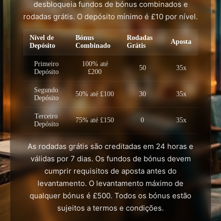
desbloqueia fundos de bónus combinados e
rodadas grátis. O depósito mínimo é £10 por nível.
Nível de
Bónus
Rodadas
Aposta
Depósito
Combinado
Grátis
Primeiro
100% até
50
35x
Depósito
£200
Segundo
50% até £100
30
35x
Depósito
Terceiro
75% até £150
0
35x
Depósito
As rodadas grátis são creditadas em 24 horas e
válidas por 7 dias. Os fundos de bónus devem
cumprir requisitos de aposta antes do
levantamento. O levantamento máximo de
qualquer bónus é £500. Todos os bónus estão
sujeitos a termos e condições.