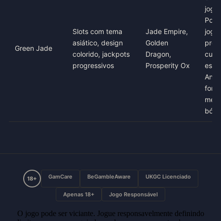
jogo 
Popu
Slots com tema
Jade Empire,
joga
asiático, design
Golden
proc
Green Jade
colorido, jackpots
Dragon,
cultu
progressivos
Prosperity Ox
estét
Anim
forte
mecâ
bónu
GamCare
BeGambleAware
UKGC Licenciado
18+
Apenas 18+
Jogo Responsável
O jogo pode ser viciante. Jogue responsavelmente definindo