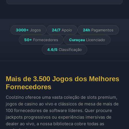
3000+
Jogos
24/7
Apoio
24h
Pagamentos
50+
Fornecedores
Curaçau
Licenciado
4.6/5
Classificação
Mais de 3.500 Jogos dos Melhores
Fornecedores
Coolzino oferece uma vasta coleção de slots premium,
jogos de casino ao vivo e clássicos de mesa de mais de
100 fornecedores de software líderes. Quer procure
jackpots progressivos ou experiências imersivas de
dealer ao vivo, a nossa biblioteca cobre todas as