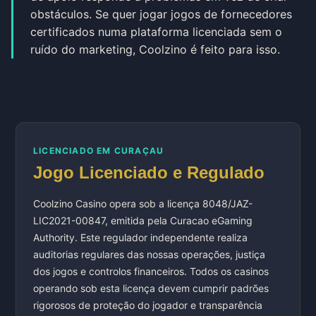
obstáculos. Se quer jogar jogos de fornecedores
certificados numa plataforma licenciada sem o
ruído do marketing, Coolzino é feito para isso.
LICENCIADO EM CURAÇAU
Jogo Licenciado e Regulado
Coolzino Casino opera sob a licença 8048/JAZ-
LIC2021-00847, emitida pela Curacao eGaming
Authority. Este regulador independente realiza
auditorias regulares das nossas operações, justiça
dos jogos e controlos financeiros. Todos os casinos
operando sob esta licença devem cumprir padrões
rigorosos de proteção do jogador e transparência