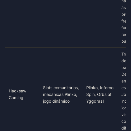
narra
áspe
prem
freq
func
reco
paci
Traz
de es
para 
Desig
amig
Slots comunitários,
Plinko, Inferno
espe
Hacksaw
mecânicas Plinko,
Spin, Orbs of
Jogo
Gaming
jogo dinâmico
Yggdrasil
inova
jogo
visu
comp
difer