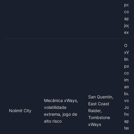
pouc
conv
apel
joga
expe
O si
xWay
linha
pag
comp
impr
amad
busc
San Quentin,
Mecânica xWays,
volat
East Coast
volatilidade
Jogo
Nolimit City
Raider,
extrema, jogo de
freq
Tombstone
alto risco
apre
xWays
tema